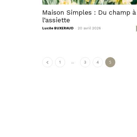
Maison Simples : Du champ à
l’assiette
-
Lucile BUXERAUD
20 avril 2026
...
1
3
4
5