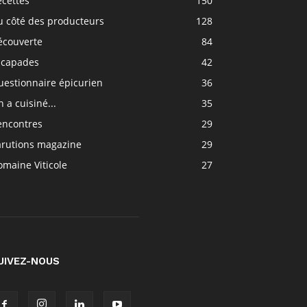
ecettes
150
u côté des producteurs
128
écouverte
84
scapades
42
uestionnaire épicurien
36
 a cuisiné...
35
encontres
29
arutions magazine
29
maine Viticole
27
UIVEZ-NOUS