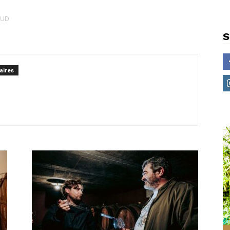
RAUD
S
aires