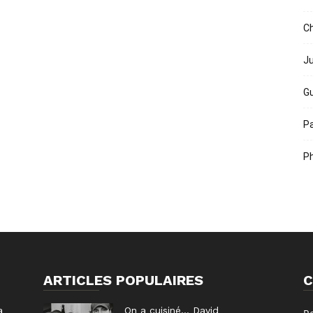
Ch
Ju
Gu
Pa
Ph
ARTICLES POPULAIRES
C
a
On a cuisiné… David