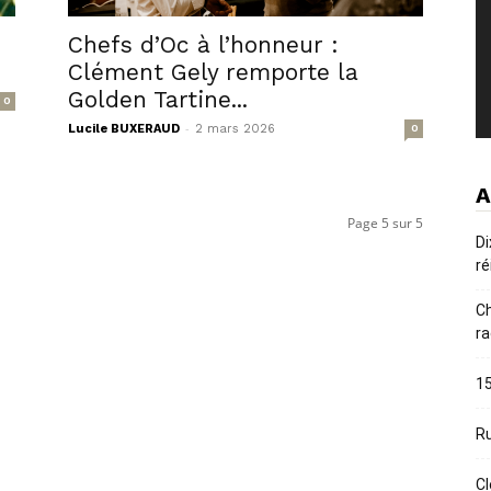
Chefs d’Oc à l’honneur :
Clément Gely remporte la
Golden Tartine...
0
-
Lucile BUXERAUD
2 mars 2026
0
A
Page 5 sur 5
Di
ré
Ch
ra
15
Ru
Cl