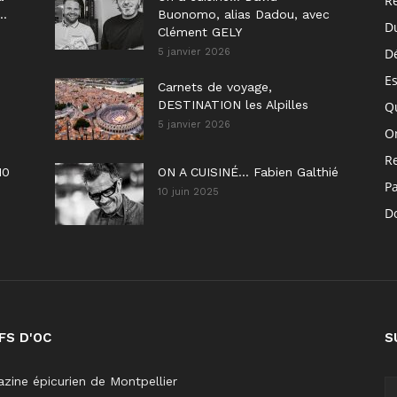
R
..
Buonomo, alias Dadou, avec
D
Clément GELY
D
5 janvier 2026
E
Carnets de voyage,
DESTINATION les Alpilles
Q
5 janvier 2026
On
R
10
ON A CUISINÉ… Fabien Galthié
P
10 juin 2025
Do
FS D'OC
S
zine épicurien de Montpellier