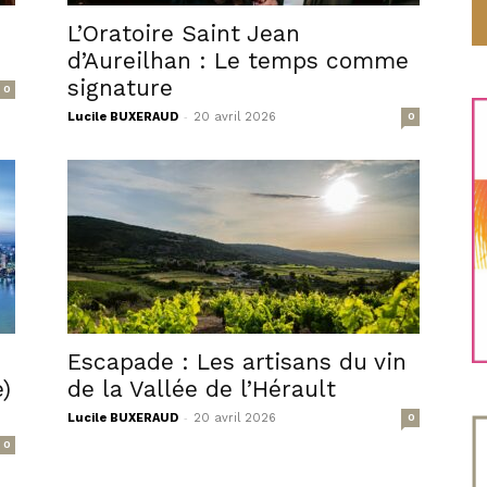
L’Oratoire Saint Jean
d’Aureilhan : Le temps comme
signature
0
-
Lucile BUXERAUD
20 avril 2026
0
Escapade : Les artisans du vin
)
de la Vallée de l’Hérault
-
Lucile BUXERAUD
20 avril 2026
0
0