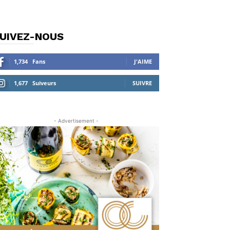
UIVEZ-NOUS
1,734
Fans
J'AIME
1,677
Suiveurs
SUIVRE
- Advertisement -