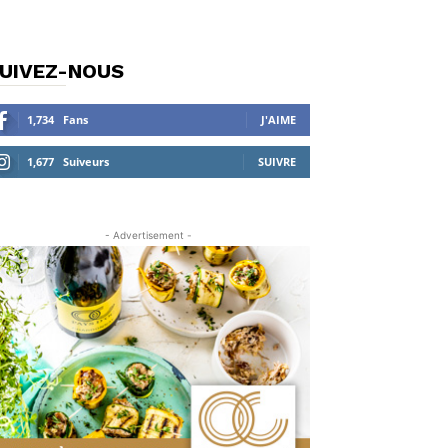
UIVEZ-NOUS
1,734
Fans
J'AIME
1,677
Suiveurs
SUIVRE
- Advertisement -