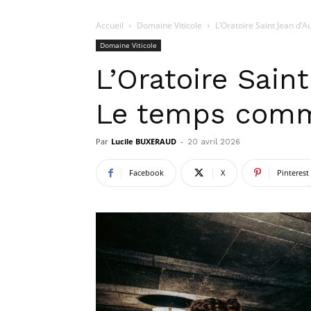
Accueil
Domaine Viticole
L’Oratoire Saint Jean d’
Domaine Viticole
L’Oratoire Saint
Le temps comm
Par
Lucile BUXERAUD
-
20 avril 2026
Facebook
X
Pinterest