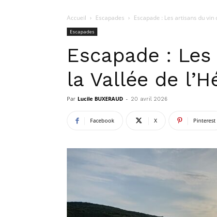
Accueil
Escapades
Escapade : Les artisans du vin d
Escapades
Escapade : Les 
la Vallée de l’H
Par
Lucile BUXERAUD
-
20 avril 2026
Facebook
X
Pinterest