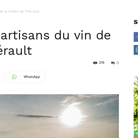
e la Vallée de l’Hérault
S
artisans du vin de
érault
219
0
WhatsApp