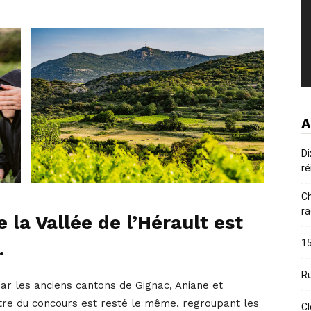
A
Di
ré
Ch
ra
 la Vallée de l’Hérault est
15
.
Ru
par les anciens cantons de Gignac, Aniane et
ètre du concours est resté le même, regroupant les
Cl