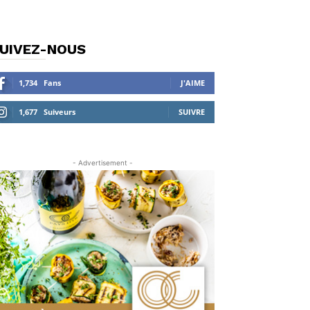
UIVEZ-NOUS
1,734
Fans
J'AIME
1,677
Suiveurs
SUIVRE
- Advertisement -