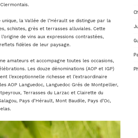
 Clermontais.
Ch
nique, la Vallée de l’Hérault se distingue par la
Ju
es, schistes, grès et terrasses alluviales. Cette
 l’origine de vins aux expressions contrastées,
Gu
 reflets fidèles de leur paysage.
Pa
omme amateurs et accompagne toutes les occasions,
lébrations. Les douze dénominations (AOP et IGP)
Ph
ent l’exceptionnelle richesse et l’extraordinaire
e : les AOP Languedoc, Languedoc Grés de Montpellier,
peyroux, Terrasses du Larzac et Clairette du
Salagou, Pays d’Hérault, Mont Baudile, Pays d’Oc,
elas.