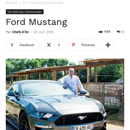
Accueil
Un chef aux Commandes
Un chef aux Commandes
Ford Mustang
Par
Chefs d'Oc
-
1194
20 juin 2018
0
Facebook
X
Pinterest