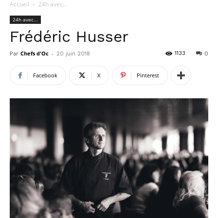
Accueil
24h avec...
24h avec...
Frédéric Husser
Par
Chefs d'Oc
-
1133
20 juin 2018
0
Facebook
X
Pinterest