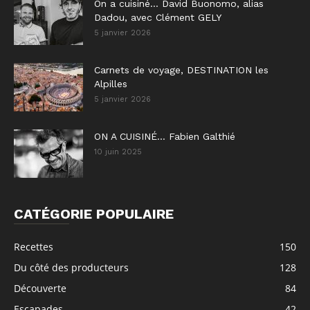
On a cuisiné… David Buonomo, alias
Dadou, avec Clément GELY
5 janvier 2026
Carnets de voyage, DESTINATION les
Alpilles
5 janvier 2026
ON A CUISINÉ… Fabien Galthié
10 juin 2025
CATÉGORIE POPULAIRE
Recettes
150
Du côté des producteurs
128
Découverte
84
Escapades
42