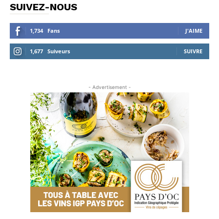
SUIVEZ-NOUS
1,734
Fans
J'AIME
1,677
Suiveurs
SUIVRE
- Advertisement -