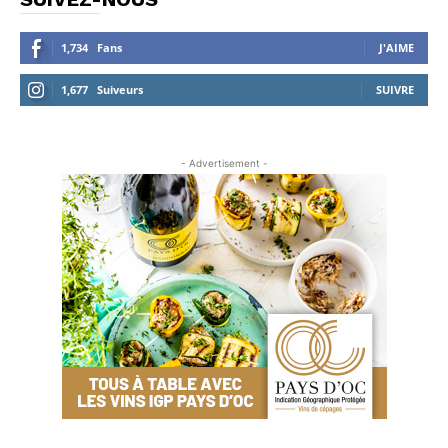
1,734
Fans
J'AIME
1,677
Suiveurs
SUIVRE
- Advertisement -