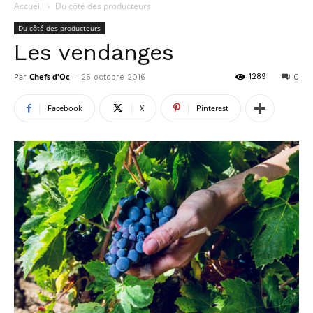
Accueil
Du côté des producteurs
Du côté des producteurs
Les vendanges
Par
Chefs d'Oc
-
1289
25 octobre 2016
0
Facebook
X
Pinterest