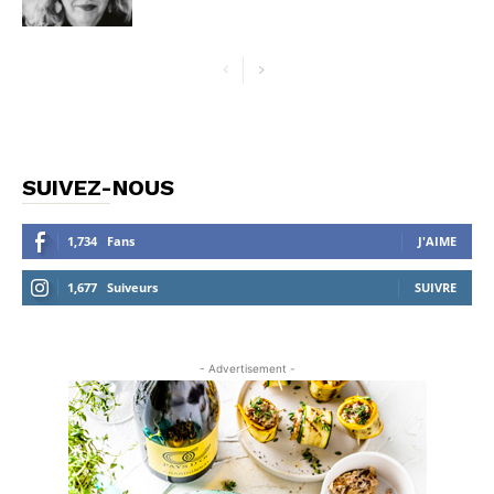
SUIVEZ-NOUS
1,734
Fans
J'AIME
1,677
Suiveurs
SUIVRE
- Advertisement -