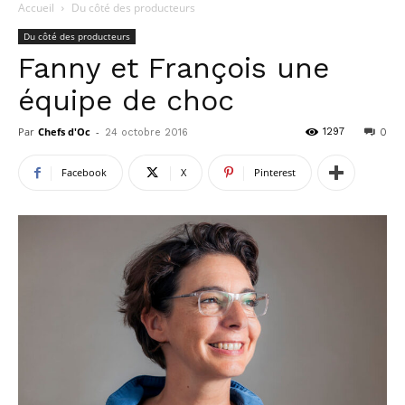
Accueil
Du côté des producteurs
Du côté des producteurs
Fanny et François une
équipe de choc
Par
Chefs d'Oc
-
1297
24 octobre 2016
0
Facebook
X
Pinterest