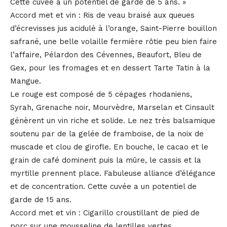
Cette cuvée a un potentiel de garde de 5 ans. »
Accord met et vin : Ris de veau braisé aux queues
d’écrevisses jus acidulé à l’orange, Saint-Pierre bouillon
safrané, une belle volaille fermière rôtie peu bien faire
l’affaire, Pélardon des Cévennes, Beaufort, Bleu de
Gex, pour les fromages et en dessert Tarte Tatin à la
Mangue.
Le rouge est composé de 5 cépages rhodaniens,
Syrah, Grenache noir, Mourvèdre, Marselan et Cinsault
génèrent un vin riche et solide. Le nez très balsamique
soutenu par de la gelée de framboise, de la noix de
muscade et clou de girofle. En bouche, le cacao et le
grain de café dominent puis la mûre, le cassis et la
myrtille prennent place. Fabuleuse alliance d’élégance
et de concentration. Cette cuvée a un potentiel de
garde de 15 ans.
Accord met et vin : Cigarillo croustillant de pied de
porc sur une mousseline de lentilles vertes