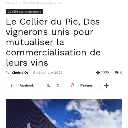
Accueil
Du côté des producteurs
Du côté des producteurs
Le Cellier du Pic, Des
vignerons unis pour
mutualiser la
commercialisation de
leurs vins
Par
Chefs d'Oc
-
1035
5 décembre 2022
0
Facebook
X
Pinterest