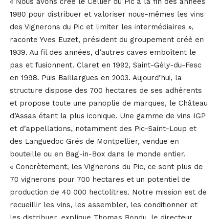
« Nous avons créé le Cellier du Pic à la fin des années
1980 pour distribuer et valoriser nous-mêmes les vins
des Vignerons du Pic et limiter les intermédiaires »,
raconte Yves Euzet, président du groupement créé en
1939. Au fil des années, d’autres caves emboîtent le
pas et fusionnent. Claret en 1992, Saint-Gély-du-Fesc
en 1998. Puis Baillargues en 2003. Aujourd’hui, la
structure dispose des 700 hectares de ses adhérents
et propose toute une panoplie de marques, le Château
d’Assas étant la plus iconique. Une gamme de vins IGP
et d’appellations, notamment des Pic-Saint-Loup et
des Languedoc Grés de Montpellier, vendue en
bouteille ou en Bag-in-Box dans le monde entier.
« Concrètement, les Vignerons du Pic, ce sont plus de
70 vignerons pour 700 hectares et un potentiel de
production de 40 000 hectolitres. Notre mission est de
recueillir les vins, les assembler, les conditionner et
les distribuer, explique Thomas Bondu, le directeur