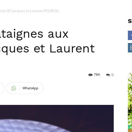
mes BY Jacques et Laurent POURCEL
S
taignes aux
ques et Laurent
794
0
WhatsApp