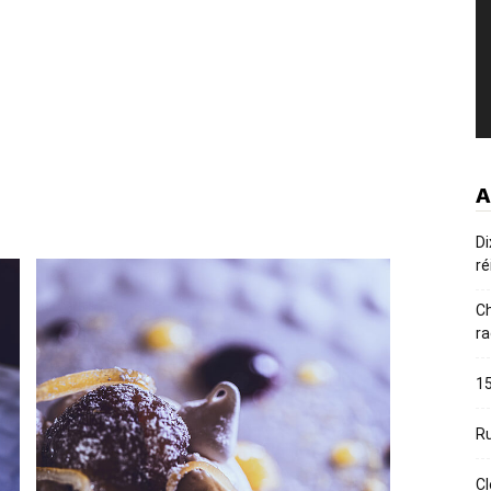
A
Di
ré
Ch
ra
15
Ru
Cl