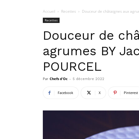
Accueil
Recettes
Douceur de châtaignes aux agru
Recettes
Douceur de châ
agrumes BY Jac
POURCEL
Par
Chefs d'Oc
-
5 décembre 2022
Facebook
X
Pinterest