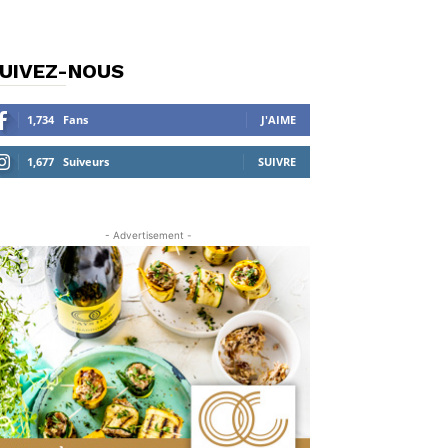
UIVEZ-NOUS
1,734
Fans
J'AIME
1,677
Suiveurs
SUIVRE
- Advertisement -