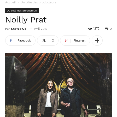
Accueil
Du côté des producteurs
Du côté des producteurs
Noilly Prat
Par
Chefs d'Oc
-
1272
11 avril 2019
0
Facebook
X
Pinterest