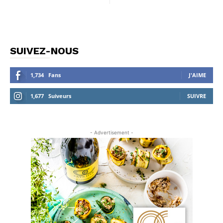
SUIVEZ-NOUS
1,734
Fans
J'AIME
1,677
Suiveurs
SUIVRE
- Advertisement -