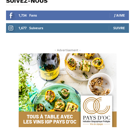
SUIVEZ-NOUS
1,734
Fans
J'AIME
1,677
Suiveurs
SUIVRE
- Advertisement -