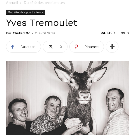
Accueil
Du côté des producteurs
Du côté des producteurs
Yves Tremoulet
Par
Chefs d'Oc
-
1420
11 avril 2019
0
Facebook
X
Pinterest