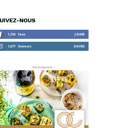
UIVEZ-NOUS
1,734
Fans
J'AIME
1,677
Suiveurs
SUIVRE
- Advertisement -