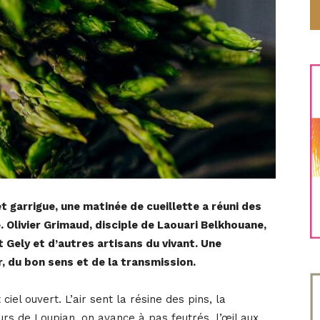
t garrigue, une matinée de cueillette a réuni des
 Olivier Grimaud, disciple de Laouari Belkhouane,
Gely et d’autres artisans du vivant. Une
r, du bon sens et de la transmission.
ciel ouvert. L’air sent la résine des pins, la
urs de Loupian, on avance à pas feutrés, l’œil aux