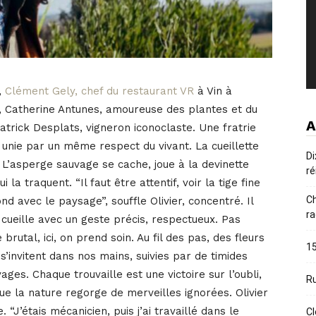
,
Clément Gely, chef du restaurant VR
à Vin à
, Catherine Antunes, amoureuse des plantes et du
A
Patrick Desplats, vigneron iconoclaste. Une fratrie
 unie par un même respect du vivant. La cueillette
Di
’asperge sauvage se cache, joue à la devinette
ré
i la traquent. “Il faut être attentif, voir la tige fine
Ch
nd avec le paysage”, souffle Olivier, concentré. Il
ra
, cueille avec un geste précis, respectueux. Pas
brutal, ici, on prend soin. Au fil des pas, des fleurs
15
s’invitent dans nos mains, suivies par de timides
vages. Chaque trouvaille est une victoire sur l’oubli,
Ru
ue la nature regorge de merveilles ignorées. Olivier
 “J’étais mécanicien, puis j’ai travaillé dans le
Cl