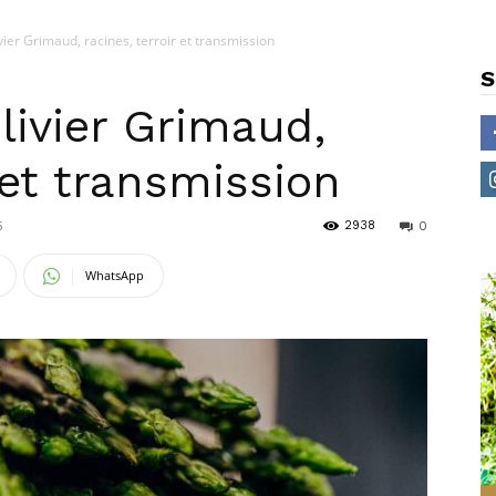
vier Grimaud, racines, terroir et transmission
S
livier Grimaud,
 et transmission
2938
5
0
WhatsApp