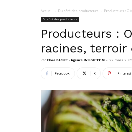
Accueil
Du côté des producteurs
Producteurs : Oli
Du côté des producteurs
Producteurs : O
racines, terroir
Par
Flora PASSET - Agence INSIGHTCOM
-
22 mars 202
Facebook
X
Pinterest