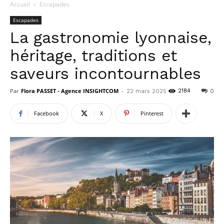
Accueil
Escapades
Escapades
La gastronomie lyonnaise,
héritage, traditions et
saveurs incontournables
Par
Flora PASSET - Agence INSIGHTCOM
-
2184
22 mars 2025
0
Facebook
X
Pinterest