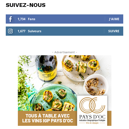
SUIVEZ-NOUS
1,734
Fans
J'AIME
1,677
Suiveurs
SUIVRE
- Advertisement -