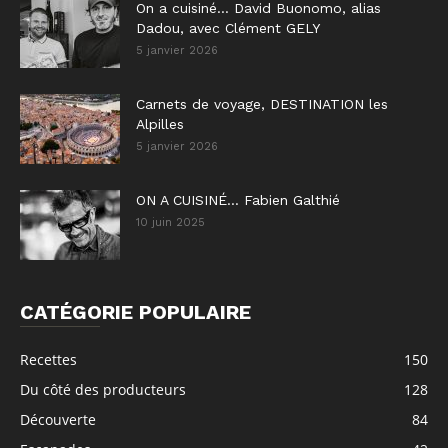
On a cuisiné… David Buonomo, alias
Dadou, avec Clément GELY
5 janvier 2026
Carnets de voyage, DESTINATION les
Alpilles
5 janvier 2026
ON A CUISINÉ… Fabien Galthié
10 juin 2025
CATÉGORIE POPULAIRE
Recettes
150
Du côté des producteurs
128
Découverte
84