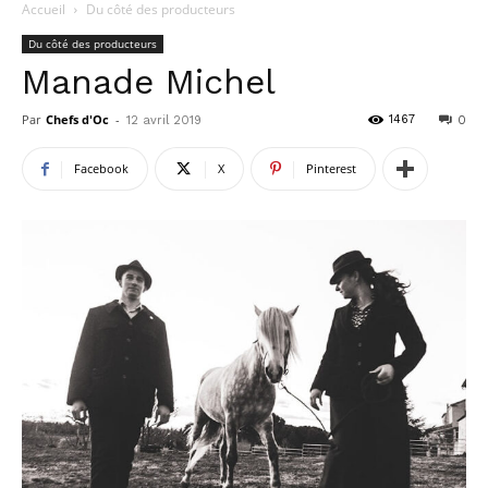
Accueil
Du côté des producteurs
Du côté des producteurs
Manade Michel
Par
Chefs d'Oc
-
1467
12 avril 2019
0
Facebook
X
Pinterest