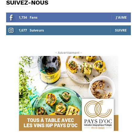
SUIVEZ-NOUS
1,734
Fans
J'AIME
1,677
Suiveurs
SUIVRE
- Advertisement -