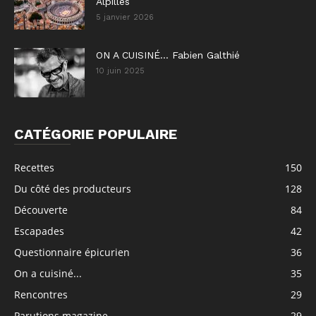
Alpilles
5 janvier 2026
ON A CUISINÉ… Fabien Galthié
10 juin 2025
CATÉGORIE POPULAIRE
Recettes
150
Du côté des producteurs
128
Découverte
84
Escapades
42
Questionnaire épicurien
36
On a cuisiné...
35
Rencontres
29
Parutions magazine
29