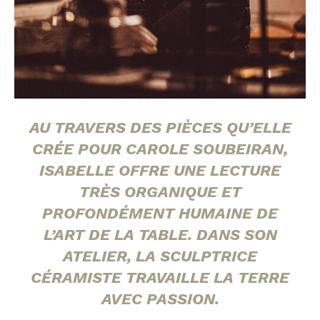
AU TRAVERS DES PIÈCES QU’ELLE
CRÉE POUR CAROLE SOUBEIRAN,
ISABELLE OFFRE UNE LECTURE
TRÈS ORGANIQUE ET
PROFONDÉMENT HUMAINE DE
L’ART DE LA TABLE. DANS SON
ATELIER, LA SCULPTRICE
CÉRAMISTE TRAVAILLE LA TERRE
AVEC PASSION.