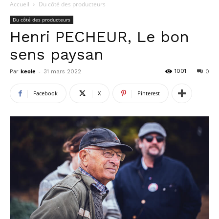
Accueil
Du côté des producteurs
Du côté des producteurs
Henri PECHEUR, Le bon
sens paysan
Par
keole
-
1001
31 mars 2022
0
Facebook
X
Pinterest