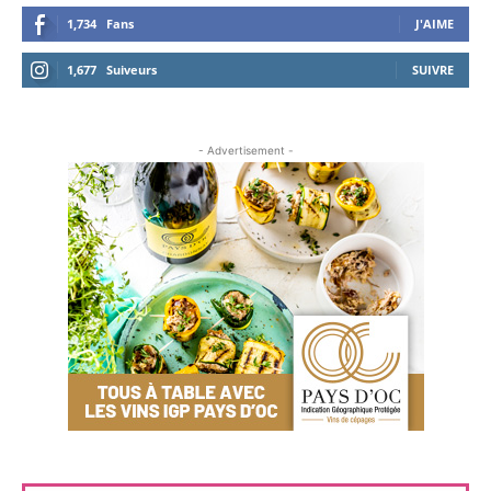
1,734
Fans
J'AIME
1,677
Suiveurs
SUIVRE
- Advertisement -