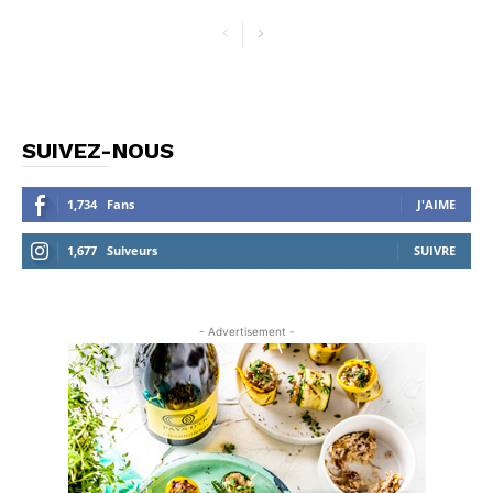
SUIVEZ-NOUS
1,734
Fans
J'AIME
1,677
Suiveurs
SUIVRE
- Advertisement -