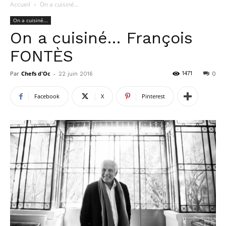
Accueil
On a cuisiné...
On a cuisiné...
On a cuisiné… François
FONTÈS
Par
Chefs d'Oc
-
1471
22 juin 2016
0
Facebook
X
Pinterest