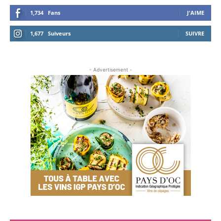
1,734
Fans
J'AIME
1,677
Suiveurs
SUIVRE
- Advertisement -