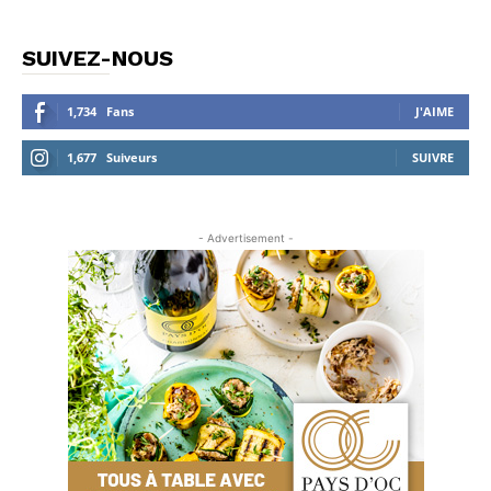
SUIVEZ-NOUS
1,734
Fans
J'AIME
1,677
Suiveurs
SUIVRE
- Advertisement -