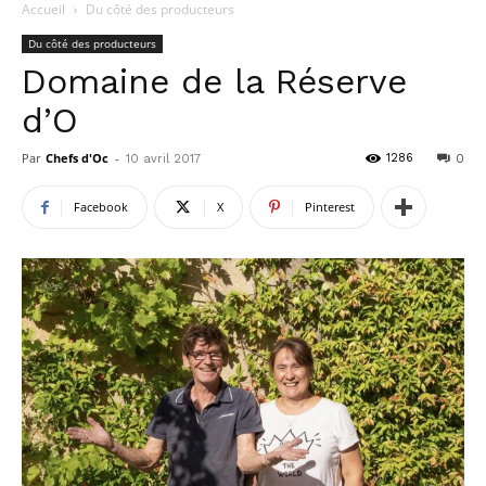
Accueil
Du côté des producteurs
Du côté des producteurs
Domaine de la Réserve
d’O
Par
Chefs d'Oc
-
1286
10 avril 2017
0
Facebook
X
Pinterest