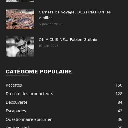
Carnets de voyage, DESTINATION les
Alpilles
5 janvier 2026
ON A CUISINÉ… Fabien Galthié
10 juin 2025
CATÉGORIE POPULAIRE
Recettes
150
Du côté des producteurs
128
Découverte
84
Escapades
42
Questionnaire épicurien
36
On a cuisiné...
35