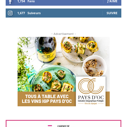
1,734
Fans
J'AIME
1,677
Suiveurs
SUIVRE
- Advertisement -