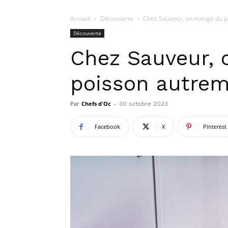
Accueil
Découverte
Chez Sauveur, on mange du p
Découverte
Chez Sauveur,
poisson autre
Par
Chefs d'Oc
-
30 octobre 2023
Facebook
X
Pinterest