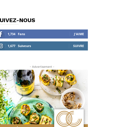
UIVEZ-NOUS
1,734
Fans
J'AIME
1,677
Suiveurs
SUIVRE
- Advertisement -