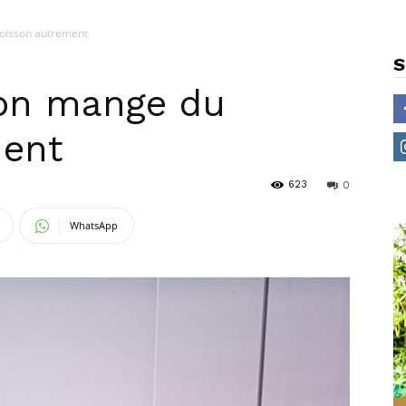
oisson autrement
S
 on mange du
ment
623
0
WhatsApp