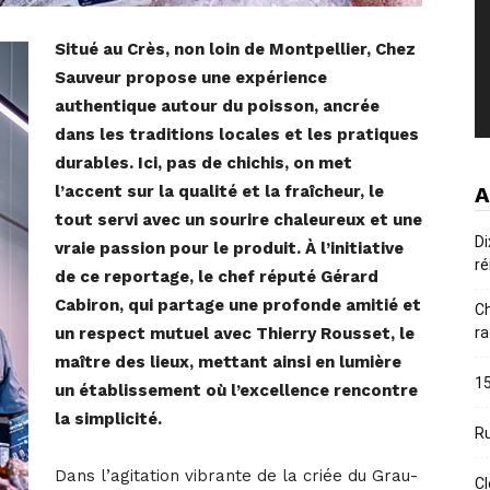
Situé au Crès, non loin de Montpellier, Chez
Sauveur propose une expérience
authentique autour du poisson, ancrée
dans les traditions locales et les pratiques
durables. Ici, pas de chichis, on met
l’accent sur la qualité et la fraîcheur, le
A
tout servi avec un sourire chaleureux et une
Di
vraie passion pour le produit. À l’initiative
ré
de ce reportage, le chef réputé Gérard
Cabiron, qui partage une profonde amitié et
Ch
un respect mutuel avec Thierry Rousset, le
ra
maître des lieux, mettant ainsi en lumière
15
un établissement où l’excellence rencontre
la simplicité.
Ru
Dans l’agitation vibrante de la criée du Grau-
Cl