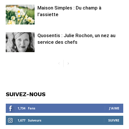
Maison Simples : Du champ à
l’assiette
Quosentis : Julie Rochon, un nez au
service des chefs
SUIVEZ-NOUS
1,734
Fans
J'AIME
1,677
Suiveurs
SUIVRE