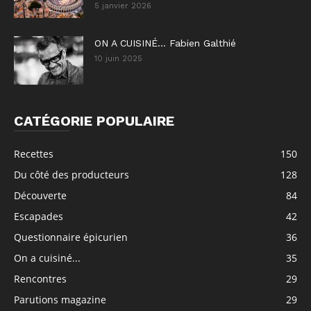
5 janvier 2026
ON A CUISINÉ… Fabien Galthié
10 juin 2025
CATÉGORIE POPULAIRE
Recettes
150
Du côté des producteurs
128
Découverte
84
Escapades
42
Questionnaire épicurien
36
On a cuisiné...
35
Rencontres
29
Parutions magazine
29