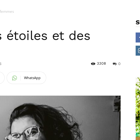
s femmes
S
 étoiles et des
3308
6
0
WhatsApp