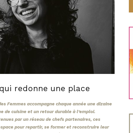
 qui redonne une place
 et des Femmes accompagne chaque année une dizaine
 de cuisine et un retour durable à l’emploi.
enues par un réseau de chefs partenaires, ces
space pour repartir, se former et reconstruire leur