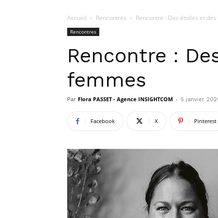
Accueil
Rencontres
Rencontre : Des étoiles et de
Rencontres
Rencontre : Des
femmes
Par
Flora PASSET - Agence INSIGHTCOM
-
5 janvier 202
Facebook
X
Pinterest