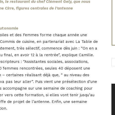
in, le restaurant du chef Clément Gely, que nous
e Cirre, figures centrales de l’antenne
’autonomie
Étoiles et des Femmes forme chaque année une
 Commis de cuisine, en partenariat avec La Table de
tement, très sélectif, commence dès juin : “On en a
 final, en avoir 12 à la rentrée”, explique Camille.
cripteurs : “Assistantes sociales, associations,
r 60 femmes rencontrées, seules 40 déposent une
 – certaines réalisant déjà que, “ au niveau des
va pas leur aller”. Puis vient une présélection d’une
es accompagne sur une semaine de coaching pour
er vers cette formation, si elles vont tenir jusqu’au
effe de projet de l’antenne. Enfin, une semaine
ion.