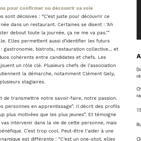
s pour confirmer ou découvrir sa voie
 sont décisives : “C’est juste pour découvrir ce
rnée dans un restaurant. Certaines se disent : ‘Ah
rester debout toute la journée, ça ne me va pas.’”
le. Elles permettent aussi d’identifier les futurs
 : gastronomie, bistrots, restauration collective… et
A
duos cohérents entre candidates et chefs. Les
jouent un rôle clé. Plusieurs chefs de l’association
Di
utiennent la démarche, notamment Clément Gely,
ré
 plusieurs stagiaires.
Ch
ra
et de transmettre notre savoir-faire, notre passion.
s personnes en apprentissage”. Il décrit des profils
15
up plus motivées que les plus jeunes”. Et témoigne
 vas intervenir dans la vie de cette personne, mais
Ru
fique. C’est trop cool. Peut-être l’aider à une
dynamique est différente : “C’est un one-shot, elles
Cl