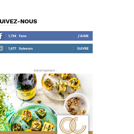
UIVEZ-NOUS
1,734
Fans
J'AIME
1,677
Suiveurs
SUIVRE
- Advertisement -