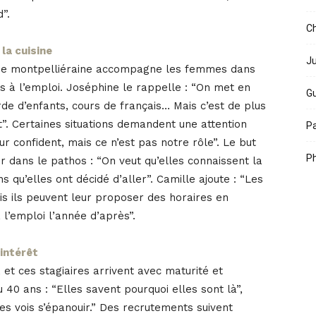
”.
Ch
la cuisine
Ju
enne montpelliéraine accompagne les femmes dans
cès à l’emploi. Joséphine le rappelle : “On met en
Gu
e d’enfants, cours de français… Mais c’est de plus
t”. Certaines situations demandent une attention
Pa
ur confident, mais ce n’est pas notre rôle”. Le but
Ph
r dans le pathos : “On veut qu’elles connaissent la
s qu’elles ont décidé d’aller”. Camille ajoute : “Les
s ils peuvent leur proposer des horaires en
à l’emploi l’année d’après”.
 intérêt
t ces stagiaires arrivent avec maturité et
40 ans : “Elles savent pourquoi elles sont là”,
les vois s’épanouir.” Des recrutements suivent