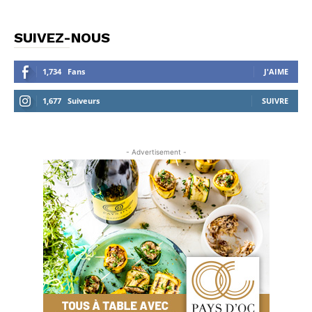
SUIVEZ-NOUS
1,734
Fans
J'AIME
1,677
Suiveurs
SUIVRE
- Advertisement -