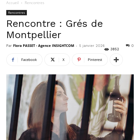
Accueil
Rencontres
Rencontres
Rencontre : Grés de
Montpellier
Par
Flora PASSET - Agence INSIGHTCOM
-
5 janvier 2026
0
3852
Facebook
X
Pinterest