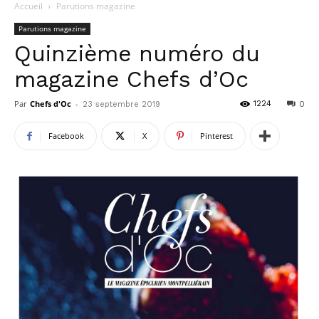
Accueil
Parutions magazine
Parutions magazine
Quinzième numéro du
magazine Chefs d’Oc
Par
Chefs d'Oc
-
1224
23 septembre 2019
0
Facebook
X
Pinterest