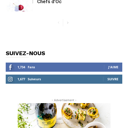
Chefs d’Oc
SUIVEZ-NOUS
1,734
Fans
J'AIME
1,677
Suiveurs
SUIVRE
- Advertisement -