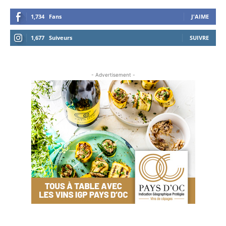
1,734
Fans
J'AIME
1,677
Suiveurs
SUIVRE
- Advertisement -