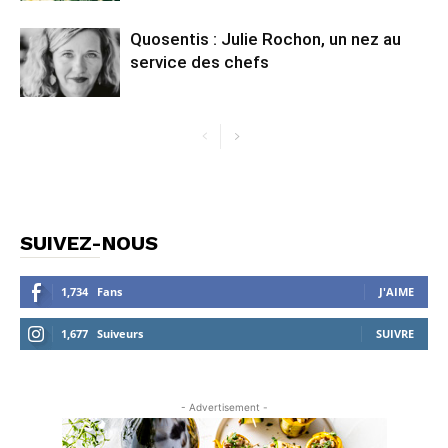
Quosentis : Julie Rochon, un nez au
service des chefs
SUIVEZ-NOUS
1,734
Fans
J'AIME
1,677
Suiveurs
SUIVRE
- Advertisement -