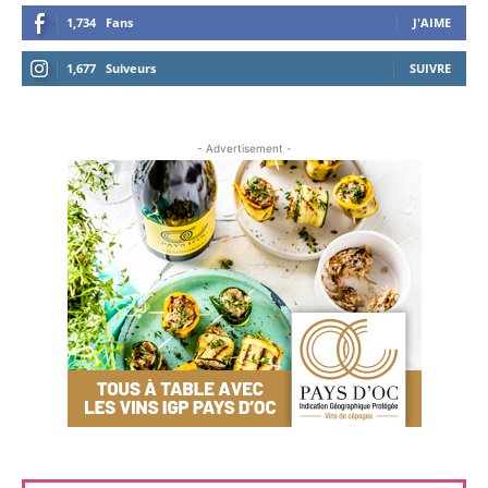
1,734
Fans
J'AIME
1,677
Suiveurs
SUIVRE
- Advertisement -