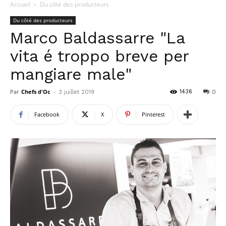
Accueil
Du côté des producteurs
Du côté des producteurs
Marco Baldassarre "La
vita é troppo breve per
mangiare male"
Par
Chefs d'Oc
-
1436
3 juillet 2019
0
Facebook
X
Pinterest