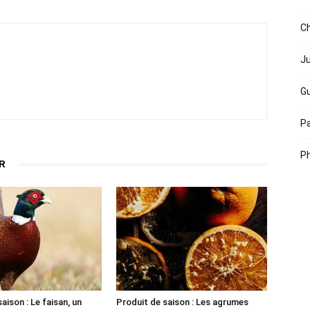
Ch
Ju
Gu
Pa
Ph
R
aison : Le faisan, un
Produit de saison : Les agrumes