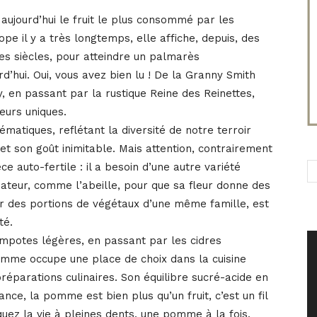
aujourd’hui le fruit le plus consommé par les
rope il y a très longtemps, elle affiche, depuis, des
des siècles, pour atteindre un palmarès
rd’hui. Oui, vous avez bien lu ! De la Granny Smith
, en passant par la rustique Reine des Reinettes,
eurs uniques.
atiques, reflétant la diversité de notre terroir
t son goût inimitable. Mais attention, contrairement
e auto-fertile : il a besoin d’une autre variété
sateur, comme l’abeille, pour que sa fleur donne des
ir des portions de végétaux d’une même famille, est
té.
potes légères, en passant par les cidres
pomme occupe une place de choix dans la cuisine
réparations culinaires. Son équilibre sucré-acide en
ance, la pomme est bien plus qu’un fruit, c’est un fil
oquez la vie à pleines dents, une pomme à la fois.