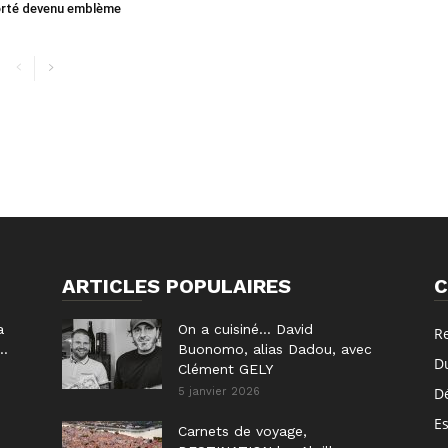
orté devenu emblème
ARTICLES POPULAIRES
C
a
On a cuisiné… David
R
..
Buonomo, alias Dadou, avec
D
Clément GELY
D
5 janvier 2026
E
Carnets de voyage,