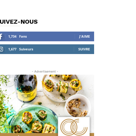
UIVEZ-NOUS
1,734
Fans
J'AIME
1,677
Suiveurs
SUIVRE
- Advertisement -