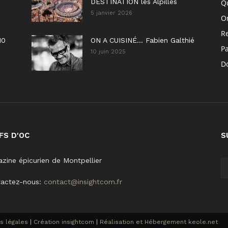
DESTINATION les Alpilles
Q
5 janvier 2026
On
R
10
ON A CUISINÉ… Fabien Galthié
P
10 juin 2025
Do
FS D'OC
S
zine épicurien de Montpellier
tactez-nous:
contact@insightcom.fr
s légales
|
Création insightcom
|
Réalisation et Hébergement keole.net