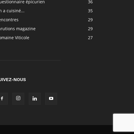
uestionnaire épicurien
36
 a cuisiné...
35
encontres
29
arutions magazine
29
maine Viticole
27
UIVEZ-NOUS