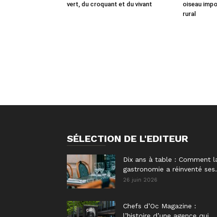
vert, du croquant et du vivant
oiseau imp
rural
SÉLECTION DE L'EDITEUR
Dix ans à table : Comment l
gastronomie a réinventé ses.
26 juin 2026
Chefs d’Oc Magazine :
l’histoire d’une agence qui