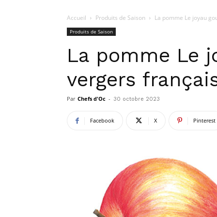
Accueil
Produits de Saison
La pomme Le joyau gou
Produits de Saison
La pomme Le j
vergers françai
Par
Chefs d'Oc
-
30 octobre 2023
Facebook
X
Pinterest