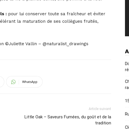
ls :
pour lui conserver toute sa fraîcheur et éviter
lérant la maturation de ses collègues fruités,
ion ©Juliette Vallin – @naturalist_drawings
A
Di
ré
Ch
WhatsApp
ra
15
Article suivant
Ru
Little Oak – Saveurs Fumées, du goût et de la
tradition
Cl