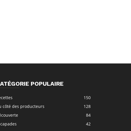
ATÉGORIE POPULAIRE
ecettes
150
u côté des producteurs
128
écouverte
84
scapades
42