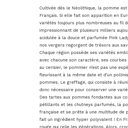
Cultivée dès le Néolithique, la pomme est 
Français. Si elle fait son apparition en Eu
variétés toujours plus nombreuses au fil 
impressionnant de plusieurs milliers aujou
acidulée à la douce et parfumée Pink Lady
nos vergers regorgent de trésors aux sav
Chaque région possède ses variétés emblém
avec chacune son caractère, ses courbes e
au cerisier, le pommier n’est pas une espèc
fleurissant à la même date et d’un pollini
pommes. Le greffage, qui consiste à réun
donc nécessaire pour conserver une varié
Des tartes aux pommes fondantes aux com
pétillants et les chutneys parfumés, la 
française et se prête à une multitude de p
fait un ingrédient hyper polyvalent ! En Fr
rouge qui relie les générations. Alors, cr