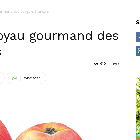
rmand des vergers français
S
oyau gourmand des
s
610
0
WhatsApp