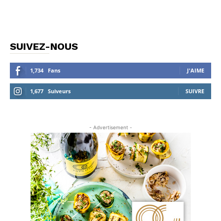
SUIVEZ-NOUS
1,734
Fans
J'AIME
1,677
Suiveurs
SUIVRE
- Advertisement -