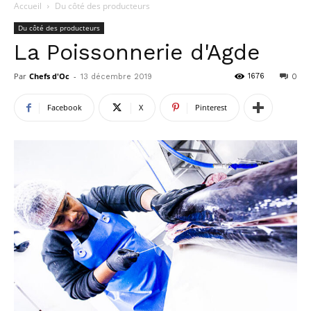
Accueil
Du côté des producteurs
Du côté des producteurs
La Poissonnerie d'Agde
Par
Chefs d'Oc
-
1676
13 décembre 2019
0
Facebook
X
Pinterest