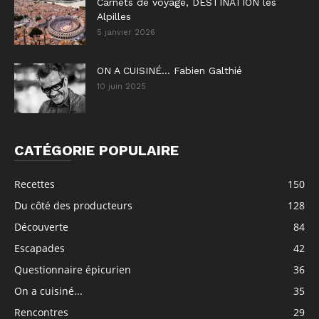
Carnets de voyage, DESTINATION les
Alpilles
5 janvier 2026
ON A CUISINÉ… Fabien Galthié
10 juin 2025
CATÉGORIE POPULAIRE
Recettes
150
Du côté des producteurs
128
Découverte
84
Escapades
42
Questionnaire épicurien
36
On a cuisiné...
35
Rencontres
29