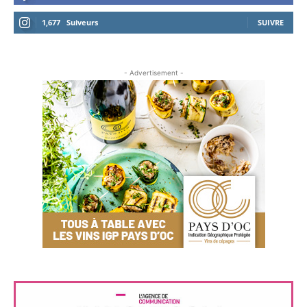
1,677
Suiveurs
SUIVRE
- Advertisement -