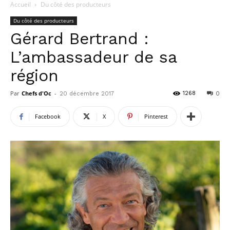
Accueil
Du côté des producteurs
Du côté des producteurs
Gérard Bertrand :
L’ambassadeur de sa
région
Par
Chefs d'Oc
-
1268
20 décembre 2017
0
Facebook
X
Pinterest