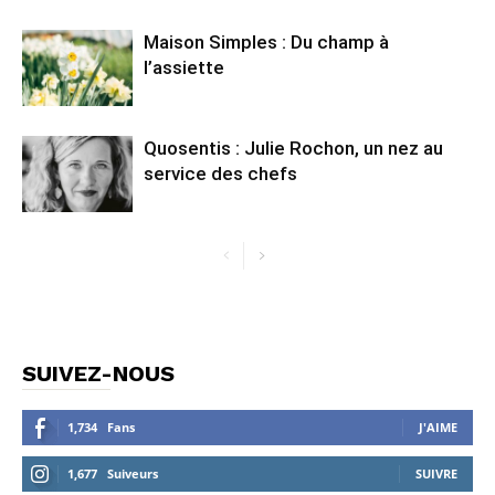
Maison Simples : Du champ à
l’assiette
Quosentis : Julie Rochon, un nez au
service des chefs
SUIVEZ-NOUS
1,734
Fans
J'AIME
1,677
Suiveurs
SUIVRE