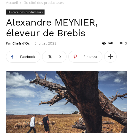
Accueil
Du côté des producteurs
Du côté des producteurs
Alexandre MEYNIER,
éleveur de Brebis
Par
Chefs d'Oc
-
748
6 juillet 2022
0
Facebook
X
Pinterest