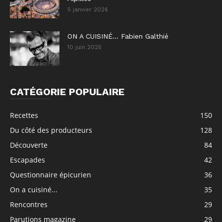
5 janvier 2026
ON A CUISINÉ… Fabien Galthié
10 juin 2025
CATÉGORIE POPULAIRE
Recettes
150
Du côté des producteurs
128
Découverte
84
Escapades
42
Questionnaire épicurien
36
On a cuisiné...
35
Rencontres
29
Parutions magazine
29