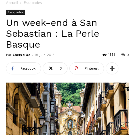
Accueil
Escapades
Escapades
Un week-end à San
Sebastian : La Perle
Basque
Par
Chefs d'Oc
-
1351
19 juin 2018
0
Facebook
X
Pinterest