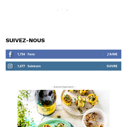
SUIVEZ-NOUS
1,734
Fans
J'AIME
1,677
Suiveurs
SUIVRE
- Advertisement -