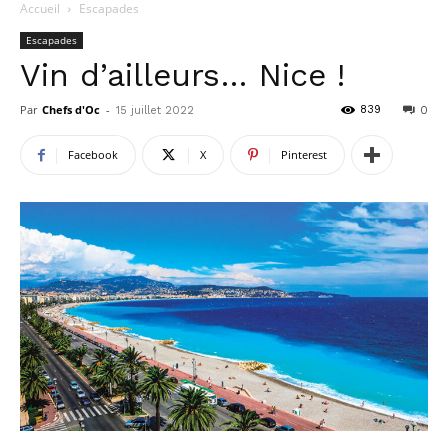
Accueil
Escapades
Escapades
Vin d’ailleurs… Nice !
Par
Chefs d'Oc
-
839
15 juillet 2022
0
Facebook
X
Pinterest