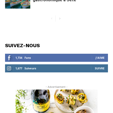
SUIVEZ-NOUS
1,734
Fans
J'AIME
1,677
Suiveurs
SUIVRE
- Advertisement -