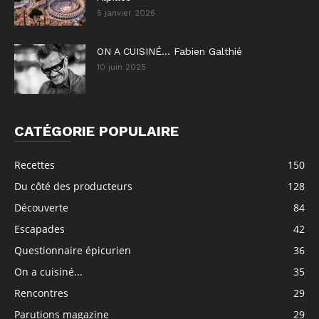
5 janvier 2026
ON A CUISINÉ… Fabien Galthié
10 juin 2025
CATÉGORIE POPULAIRE
Recettes
150
Du côté des producteurs
128
Découverte
84
Escapades
42
Questionnaire épicurien
36
On a cuisiné...
35
Rencontres
29
Parutions magazine
29