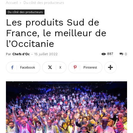
Accueil
Du côté des producteurs
Du côté des producteurs
Les produits Sud de
France, le meilleur de
l’Occitanie
Par
Chefs d'Oc
-
887
15 juillet 2022
0
Facebook
X
Pinterest