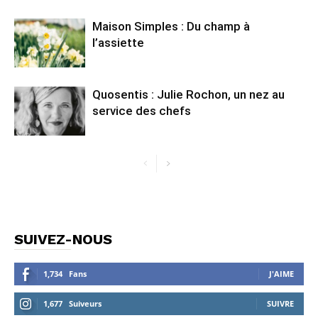
Maison Simples : Du champ à
l’assiette
Quosentis : Julie Rochon, un nez au
service des chefs
SUIVEZ-NOUS
1,734
Fans
J'AIME
1,677
Suiveurs
SUIVRE