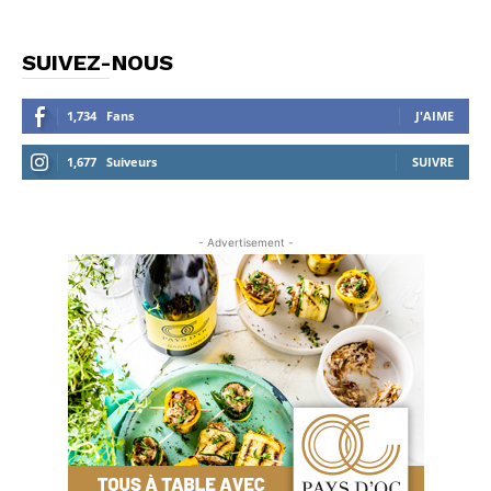
SUIVEZ-NOUS
1,734
Fans
J'AIME
1,677
Suiveurs
SUIVRE
- Advertisement -