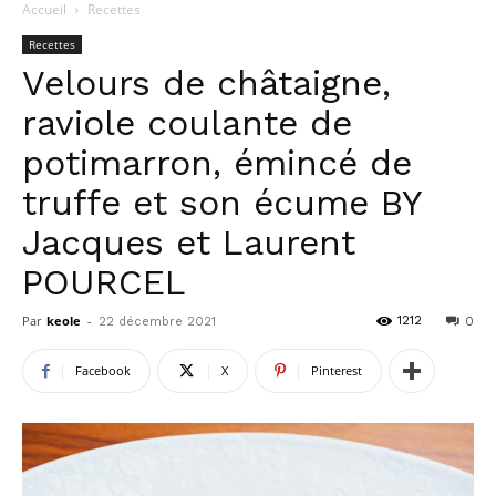
Accueil
Recettes
Recettes
Velours de châtaigne,
raviole coulante de
potimarron, émincé de
truffe et son écume BY
Jacques et Laurent
POURCEL
Par
keole
-
1212
22 décembre 2021
0
Facebook
X
Pinterest