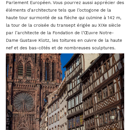
Parlement Européen. Vous pourrez aussi apprécier des
éléments d’architecture tels que l’octogone de la
haute tour surmonté de sa flèche qui culmine à 142 m,
la tour de la croisée du transept érigée au XIXe siècle
par l’architecte de la Fondation de l’Œuvre Notre-
Dame Gustave Klotz, les toitures en cuivre de la haute
nef et des bas-côtés et de nombreuses sculptures.