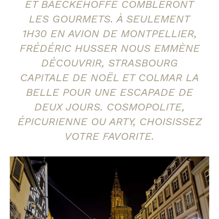
ET BAECKEHOFFE COMBLERONT
LES GOURMETS. À SEULEMENT
1H30 EN AVION DE MONTPELLIER,
FRÉDÉRIC HUSSER NOUS EMMÈNE
DÉCOUVRIR, STRASBOURG
CAPITALE DE NOËL ET COLMAR LA
BELLE POUR UNE ESCAPADE DE
DEUX JOURS. COSMOPOLITE,
ÉPICURIENNE OU ARTY, CHOISISSEZ
VOTRE FAVORITE.