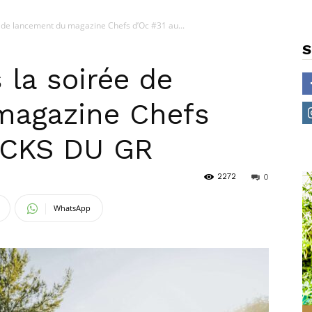
 de lancement du magazine Chefs d’Oc #31 au...
S
la soirée de
magazine Chefs
OCKS DU GR
2272
0
WhatsApp