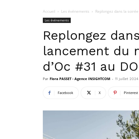
Accueil
Les événements
Replongez dans la soirée
Les événements
Replongez dans 
lancement du 
d’Oc #31 au D
Par
Flora PASSET - Agence INSIGHTCOM
-
11 juillet 2024
Facebook
X
Pinterest