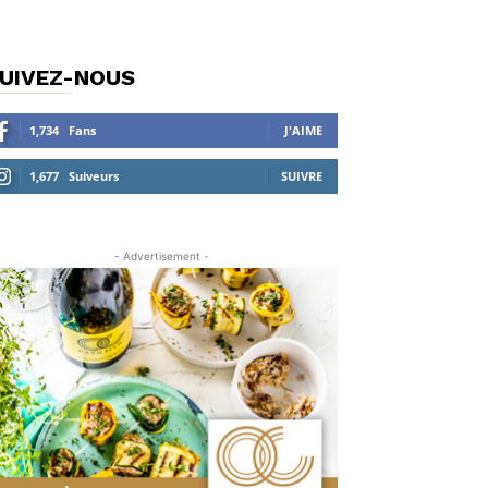
UIVEZ-NOUS
1,734
Fans
J'AIME
1,677
Suiveurs
SUIVRE
- Advertisement -