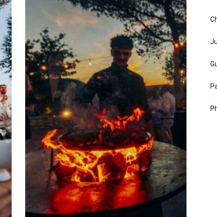
Ch
Ju
Gu
Pa
Ph