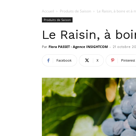
Accueil
Produits de Saison
Le Raisin, à boire et à
Produits de Saison
Le Raisin, à bo
Par
Flora PASSET - Agence INSIGHTCOM
-
21 octobre 2
Facebook
X
Pinterest