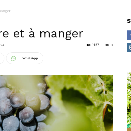
 manger
S
ire et à manger
1457
024
0
WhatsApp