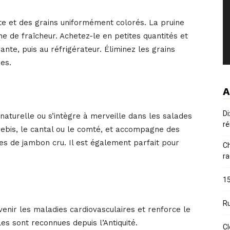
rte et des grains uniformément colorés. La pruine
ne de fraîcheur. Achetez-le en petites quantités et
te, puis au réfrigérateur. Éliminez les grains
es.
A
Di
naturelle ou s’intègre à merveille dans les salades
ré
ebis, le cantal ou le comté, et accompagne des
tes de jambon cru. Il est également parfait pour
Ch
ra
15
Ru
évenir les maladies cardiovasculaires et renforce le
es sont reconnues depuis l’Antiquité.
Cl