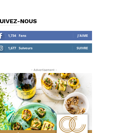
UIVEZ-NOUS
1,734
Fans
J'AIME
1,677
Suiveurs
SUIVRE
- Advertisement -