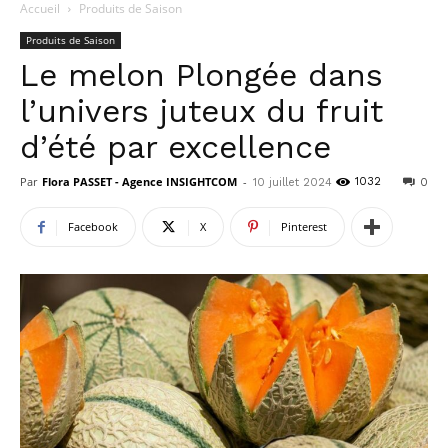
Accueil
Produits de Saison
Produits de Saison
Le melon Plongée dans
l’univers juteux du fruit
d’été par excellence
Par
Flora PASSET - Agence INSIGHTCOM
-
1032
10 juillet 2024
0
Facebook
X
Pinterest