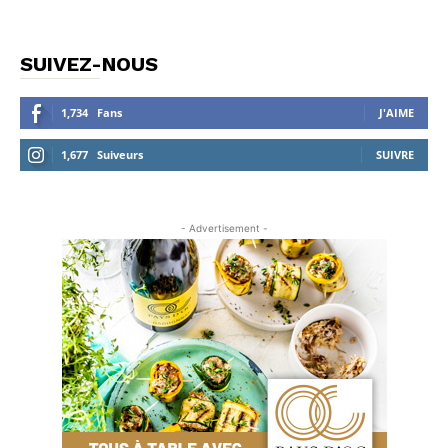
SUIVEZ-NOUS
1,734
Fans
J'AIME
1,677
Suiveurs
SUIVRE
- Advertisement -