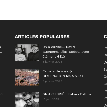
ARTICLES POPULAIRES
C
a
On a cuisiné… David
R
..
Buonomo, alias Dadou, avec
D
Clément GELY
D
5 janvier 2026
E
Carnets de voyage,
DESTINATION les Alpilles
Q
5 janvier 2026
On
R
10
ON A CUISINÉ… Fabien Galthié
P
10 juin 2025
Do