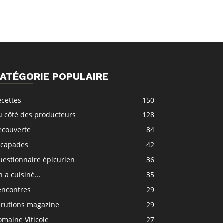
ATÉGORIE POPULAIRE
ecettes
150
u côté des producteurs
128
écouverte
84
scapades
42
uestionnaire épicurien
36
 a cuisiné...
35
encontres
29
arutions magazine
29
maine Viticole
27