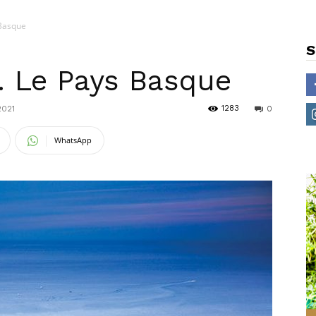
 Basque
S
… Le Pays Basque
1283
2021
0
WhatsApp