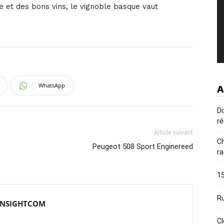
e et des bons vins, le vignoble basque vaut
WhatsApp
A
Di
ré
Article suivant
Ch
Peugeot 508 Sport Enginereed
ra
15
Ru
e INSIGHTCOM
Cl