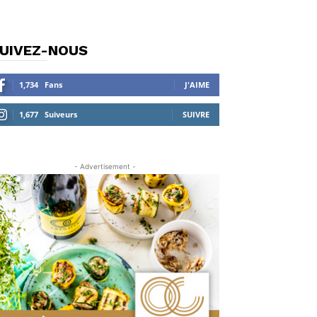
UIVEZ-NOUS
1,734
Fans
J'AIME
1,677
Suiveurs
SUIVRE
- Advertisement -