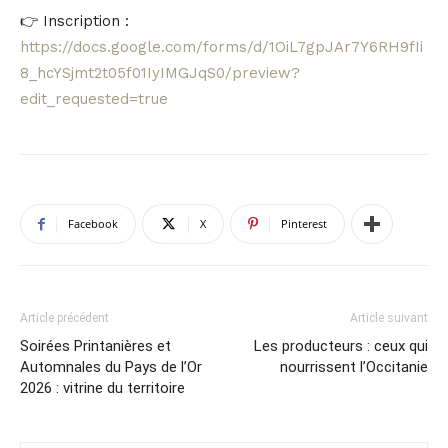
👉 Inscription :
https://docs.google.com/forms/d/1OiL7gpJAr7Y6RH9fIi
8_hcYSjmt2t05f01IyIMGJqS0/preview?
edit_requested=true
Facebook
X
Pinterest
Article précédent
Article suivant
Soirées Printanières et
Les producteurs : ceux qui
Automnales du Pays de l’Or
nourrissent l’Occitanie
2026 : vitrine du territoire