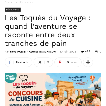
Accueil
Découverte
Découverte
Les Toqués du Voyage :
quand l’aventure se
raconte entre deux
tranches de pain
Par
Flora PASSET - Agence INSIGHTCOM
-
469
10 juin 2026
0
Facebook
X
Pinterest