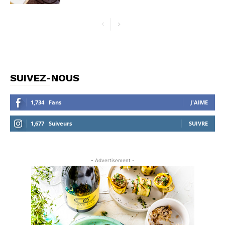
SUIVEZ-NOUS
1,734
Fans
J'AIME
1,677
Suiveurs
SUIVRE
- Advertisement -