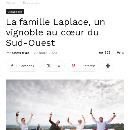
Accueil
Escapades
Escapades
La famille Laplace, un
vignoble au cœur du
Sud-Ouest
Par
Chefs d'Oc
-
625
29 mars 2023
0
Facebook
X
Pinterest