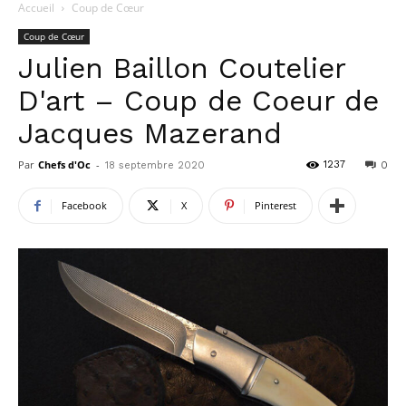
Accueil
Coup de Cœur
Coup de Cœur
Julien Baillon Coutelier
D'art – Coup de Coeur de
Jacques Mazerand
Par
Chefs d'Oc
-
1237
18 septembre 2020
0
Facebook
X
Pinterest