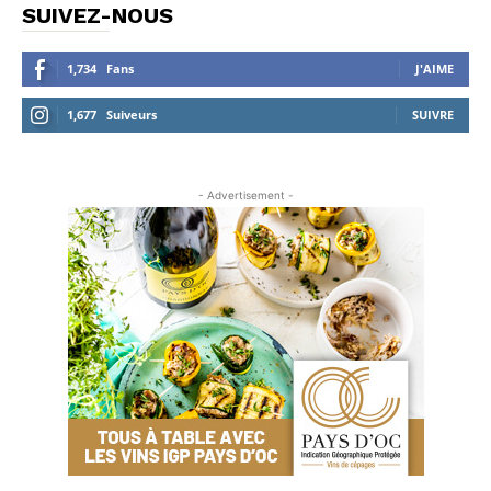
SUIVEZ-NOUS
1,734
Fans
J'AIME
1,677
Suiveurs
SUIVRE
- Advertisement -