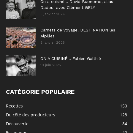
On a cuisiné… David Buonomo, alias
Dadou, avec Clément GELY
5 janvier 2026
Carnets de voyage, DESTINATION les
Alpilles
5 janvier 2026
ON A CUISINÉ… Fabien Galthié
10 juin 2025
CATÉGORIE POPULAIRE
Recettes
150
Du côté des producteurs
128
Découverte
84
Escapades
42