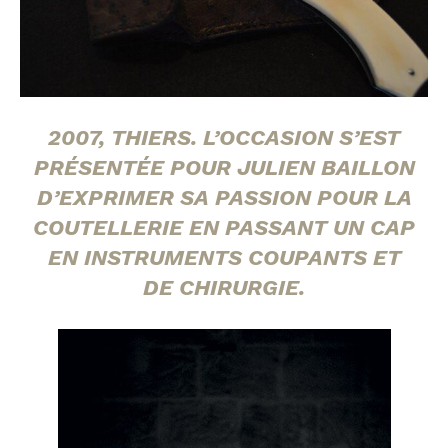
2007, THIERS. L’OCCASION S’EST
PRÉSENTÉE POUR JULIEN BAILLON
D’EXPRIMER SA PASSION POUR LA
COUTELLERIE EN PASSANT UN CAP
EN INSTRUMENTS COUPANTS ET
DE CHIRURGIE.