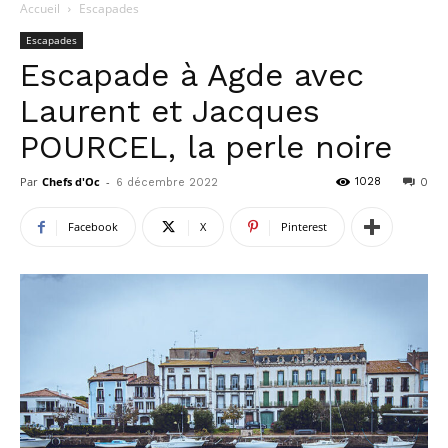
Accueil
Escapades
Escapades
Escapade à Agde avec
Laurent et Jacques
POURCEL, la perle noire
Par
Chefs d'Oc
-
1028
6 décembre 2022
0
Facebook
X
Pinterest