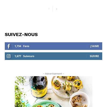
SUIVEZ-NOUS
1,734
Fans
J'AIME
1,677
Suiveurs
SUIVRE
- Advertisement -