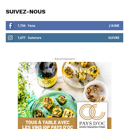
SUIVEZ-NOUS
1,734
Fans
J'AIME
1,677
Suiveurs
SUIVRE
- Advertisement -