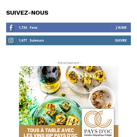
SUIVEZ-NOUS
1,734
Fans
J'AIME
1,677
Suiveurs
SUIVRE
- Advertisement -