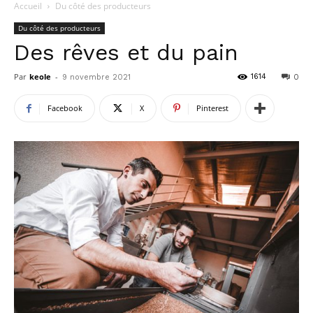
Accueil
Du côté des producteurs
Du côté des producteurs
Des rêves et du pain
Par
keole
-
1614
9 novembre 2021
0
Facebook
X
Pinterest